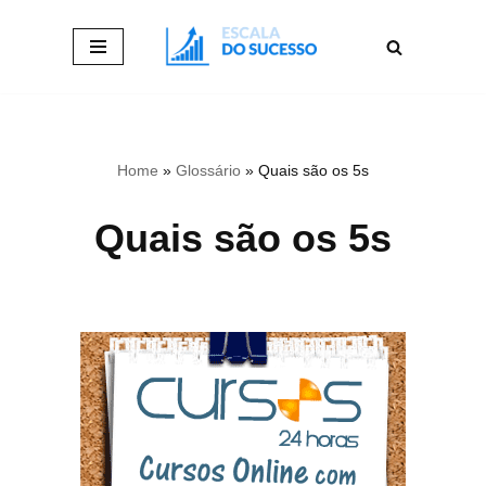
Pular
para
o
conteúdo
Home
»
Glossário
»
Quais são os 5s
Quais são os 5s