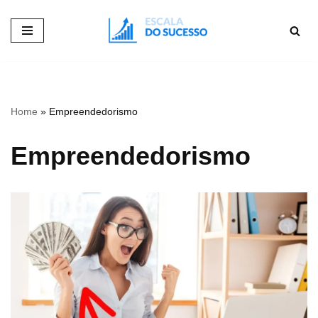
Pular
para
o
conteúdo
Home
»
Empreendedorismo
Empreendedorismo