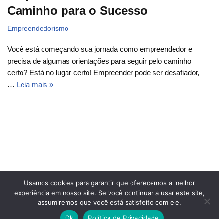
Caminho para o Sucesso
Empreendedorismo
Você está começando sua jornada como empreendedor e
precisa de algumas orientações para seguir pelo caminho
certo? Está no lugar certo! Empreender pode ser desafiador,
…
Leia mais »
Fale conosco
Glossário do Sucesso
Usamos cookies para garantir que oferecemos a melhor
Política de Privacidade
Sobre Nós
Termos de uso
experiência em nosso site. Se você continuar a usar este site,
assumiremos que você está satisfeito com ele.
© Escala do Sucesso - TODOS OS DIREITOS
Ok
Política de Privacidade