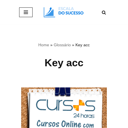
Pular
para
o
conteúdo
Home
»
Glossário
»
Key acc
Key acc