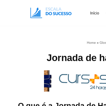
Início
Pular
para
o
conteúdo
Home
»
Glos
Jornada de h
O que é a Jornada de Ha