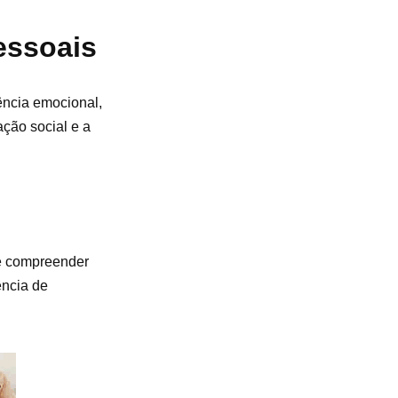
essoais
ência emocional,
ação social e a
 e compreender
ência de