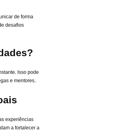
unicar de forma
de desafios
idades?
stante. Isso pode
egas e mentores.
oais
uas experiências
dam a fortalecer a