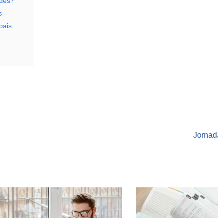
ades?
s
oais
Jornad