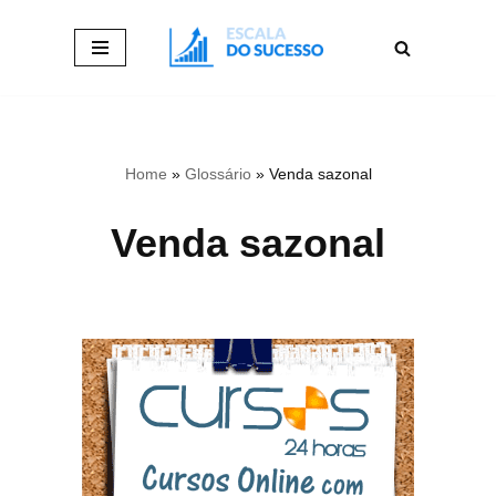
Pular
para
o
conteúdo
Home
»
Glossário
»
Venda sazonal
Venda sazonal