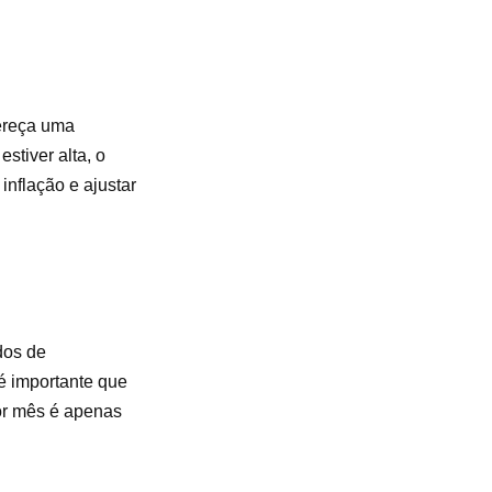
fereça uma
stiver alta, o
inflação e ajustar
dos de
é importante que
por mês é apenas