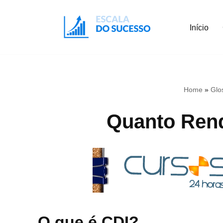
Início
Pular
para
o
conteúdo
Home
»
Glo
Quanto Rend
O que é CDI?