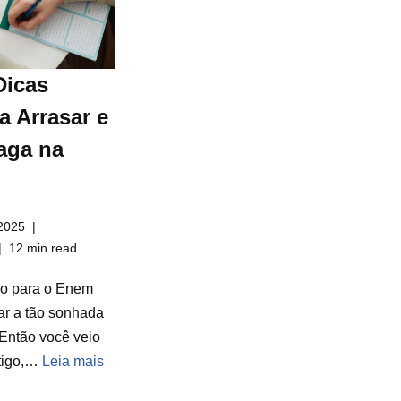
Dicas
a Arrasar e
aga na
2025
12 min read
do para o Enem
ar a tão sonhada
Então você veio
rtigo,…
Leia mais