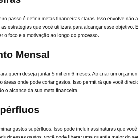
iro passo é definir metas financeiras claras. Isso envolve não 
s estratégias que você utilizará para alcançar esse objetivo. 
r o foco e a motivação ao longo do processo.
nto Mensal
ra quem deseja juntar 5 mil em 6 meses. Ao criar um orçamen
ndo áreas onde pode cortar gastos. Isso permitirá que você direc
ndo o alcance da sua meta financeira.
pérfluos
iminar gastos supérfluos. Isso pode incluir assinaturas que você 
reduzir esses gastos, você pode liberar uma quantia maior do s