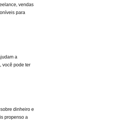
freelance, vendas
oníveis para
 ajudam a
, você pode ter
sobre dinheiro e
is propenso a