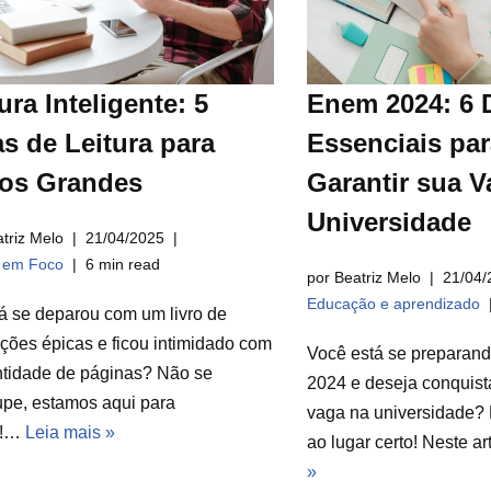
ura Inteligente: 5
Enem 2024: 6 
s de Leitura para
Essenciais par
ros Grandes
Garantir sua V
Universidade
triz Melo
21/04/2025
a em Foco
6 min read
por Beatriz Melo
21/04/
Educação e aprendizado
á se deparou com um livro de
ções épicas e ficou intimidado com
Você está se preparan
ntidade de páginas? Não se
2024 e deseja conquist
pe, estamos aqui para
vaga na universidade? 
r!…
Leia mais »
ao lugar certo! Neste a
»