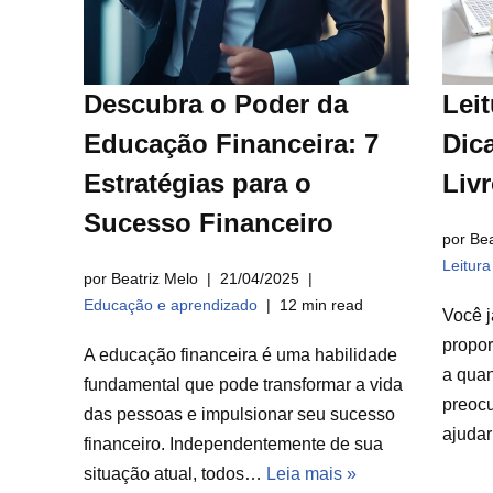
Descubra o Poder da
Leit
Educação Financeira: 7
Dica
Estratégias para o
Liv
Sucesso Financeiro
por Bea
Leitur
por Beatriz Melo
21/04/2025
Educação e aprendizado
12 min read
Você j
propor
A educação financeira é uma habilidade
a qua
fundamental que pode transformar a vida
preocu
das pessoas e impulsionar seu sucesso
ajuda
financeiro. Independentemente de sua
situação atual, todos…
Leia mais »