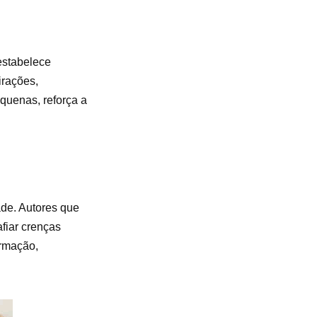
estabelece
irações,
quenas, reforça a
ade. Autores que
fiar crenças
ormação,