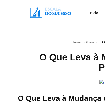
Início
Pular
para
o
conteúdo
Home
»
Glossário
»
O
O Que Leva à 
P
O Que Leva à Mudança 