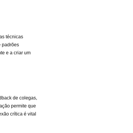
as técnicas
e padrões
te e a criar um
dback de colegas,
iação permite que
ão crítica é vital