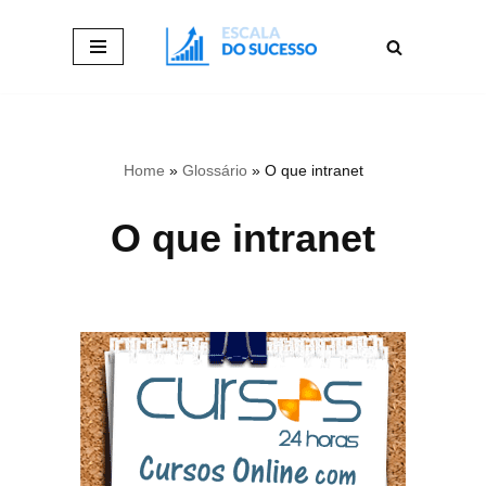
Pular
para
o
conteúdo
Home
»
Glossário
»
O que intranet
O que intranet