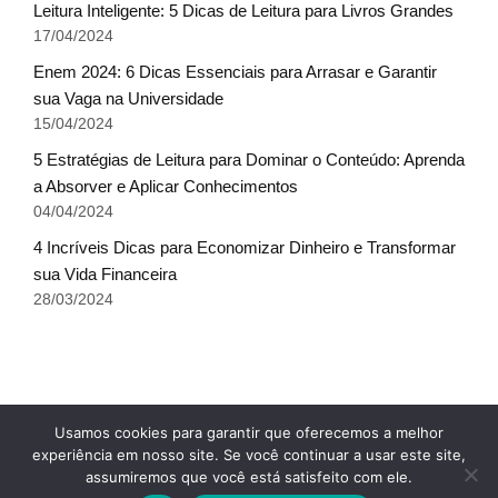
Leitura Inteligente: 5 Dicas de Leitura para Livros Grandes
17/04/2024
Enem 2024: 6 Dicas Essenciais para Arrasar e Garantir
sua Vaga na Universidade
15/04/2024
5 Estratégias de Leitura para Dominar o Conteúdo: Aprenda
a Absorver e Aplicar Conhecimentos
04/04/2024
4 Incríveis Dicas para Economizar Dinheiro e Transformar
sua Vida Financeira
28/03/2024
Fale conosco
Glossário do Sucesso
x
Usamos cookies para garantir que oferecemos a melhor
Política de Privacidade
Sobre Nós
Termos de uso
experiência em nosso site. Se você continuar a usar este site,
assumiremos que você está satisfeito com ele.
© Escala do Sucesso - TODOS OS DIREITOS