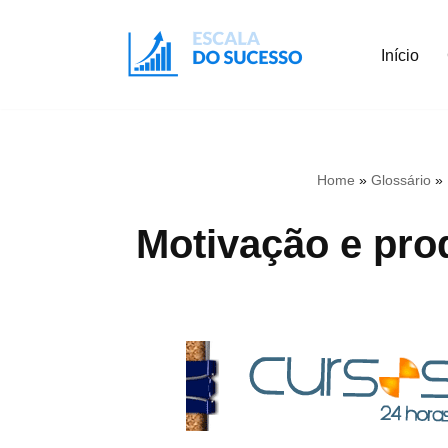
Início
Pular
para
o
conteúdo
Home
»
Glossário
»
Motivação e pro