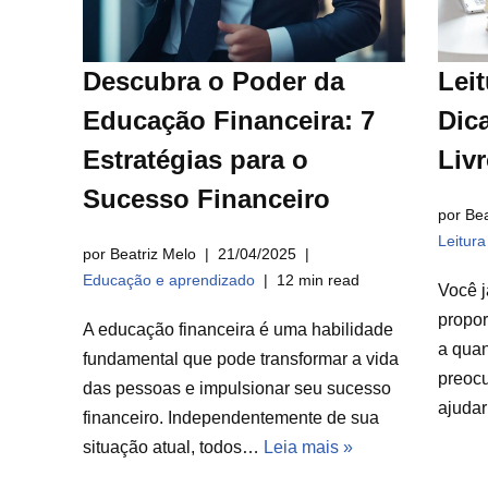
Descubra o Poder da
Leit
Educação Financeira: 7
Dica
Estratégias para o
Liv
Sucesso Financeiro
por Bea
Leitur
por Beatriz Melo
21/04/2025
Educação e aprendizado
12 min read
Você j
propor
A educação financeira é uma habilidade
a qua
fundamental que pode transformar a vida
preocu
das pessoas e impulsionar seu sucesso
ajuda
financeiro. Independentemente de sua
situação atual, todos…
Leia mais »