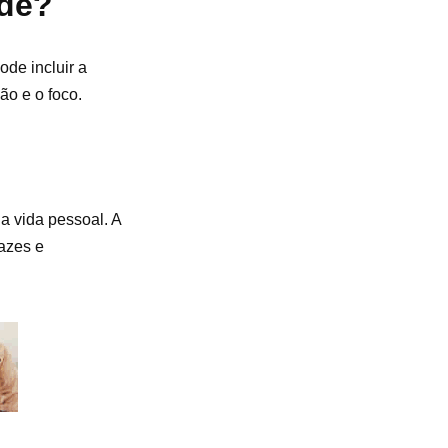
ade?
ode incluir a
ão e o foco.
a vida pessoal. A
cazes e