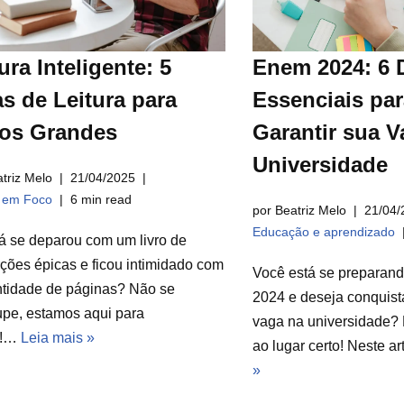
ura Inteligente: 5
Enem 2024: 6 
s de Leitura para
Essenciais par
ros Grandes
Garantir sua V
Universidade
triz Melo
21/04/2025
a em Foco
6 min read
por Beatriz Melo
21/04/
Educação e aprendizado
á se deparou com um livro de
ções épicas e ficou intimidado com
Você está se preparan
ntidade de páginas? Não se
2024 e deseja conquist
pe, estamos aqui para
vaga na universidade? 
r!…
Leia mais »
ao lugar certo! Neste a
»