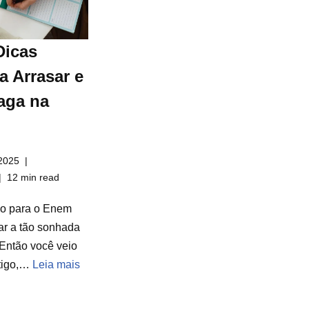
Dicas
a Arrasar e
aga na
2025
12 min read
do para o Enem
ar a tão sonhada
Então você veio
rtigo,…
Leia mais