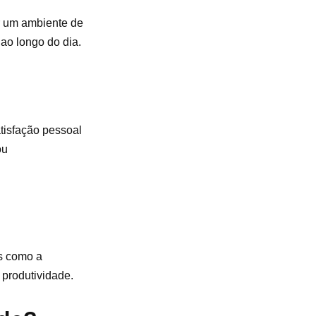
r um ambiente de
 ao longo do dia.
atisfação pessoal
ou
as como a
produtividade.