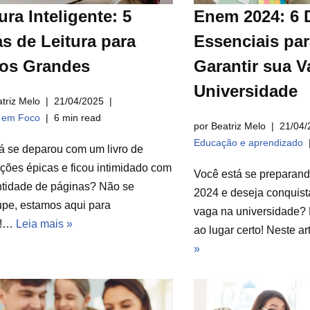
ura Inteligente: 5
Enem 2024: 6 
s de Leitura para
Essenciais par
ros Grandes
Garantir sua V
Universidade
triz Melo
21/04/2025
a em Foco
6 min read
por Beatriz Melo
21/04/
Educação e aprendizado
á se deparou com um livro de
ções épicas e ficou intimidado com
Você está se preparan
ntidade de páginas? Não se
2024 e deseja conquist
pe, estamos aqui para
vaga na universidade? 
r!…
Leia mais »
ao lugar certo! Neste a
»