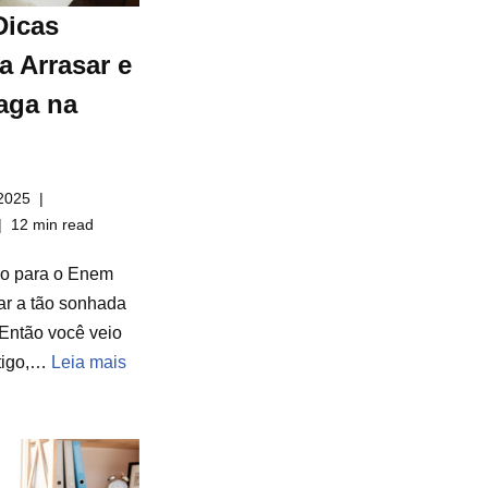
Dicas
a Arrasar e
aga na
2025
12 min read
do para o Enem
ar a tão sonhada
Então você veio
rtigo,…
Leia mais