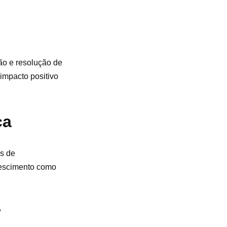
?
ão e resolução de
 impacto positivo
ça
os de
crescimento como
r