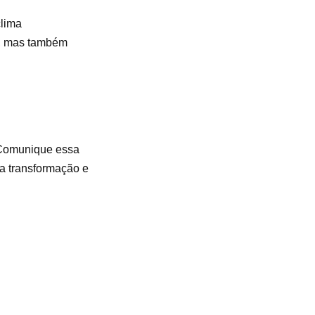
clima
s, mas também
. Comunique essa
a transformação e