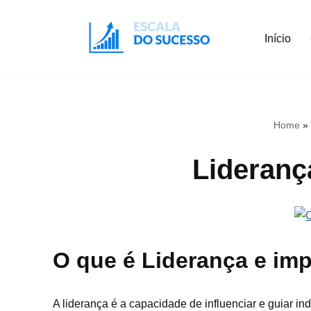
Início
Pular
para
o
conteúdo
Home
Lideranç
O que é Liderança e imp
A liderança é a capacidade de influenciar e guiar in