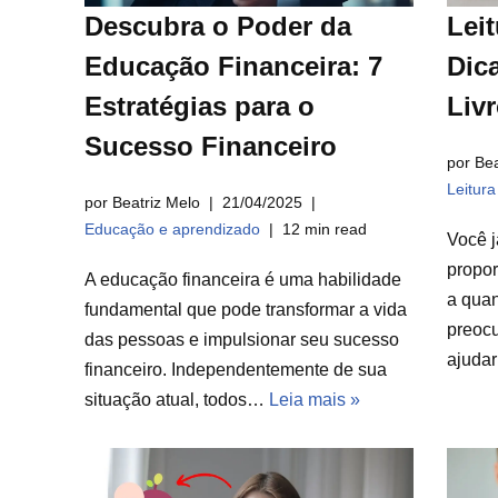
Descubra o Poder da
Leit
Educação Financeira: 7
Dica
Estratégias para o
Liv
Sucesso Financeiro
por Bea
Leitur
por Beatriz Melo
21/04/2025
Educação e aprendizado
12 min read
Você j
propor
A educação financeira é uma habilidade
a qua
fundamental que pode transformar a vida
preocu
das pessoas e impulsionar seu sucesso
ajuda
financeiro. Independentemente de sua
situação atual, todos…
Leia mais »