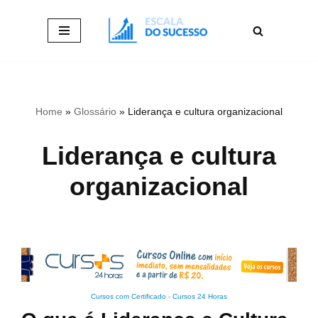
Pular
para
o
conteúdo
Home
»
Glossário
»
Liderança e cultura organizacional
Liderança e cultura
organizacional
Cursos com Certificado
-
Cursos 24 Horas