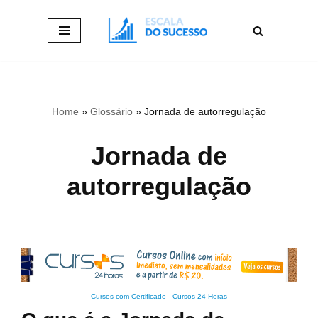
Pular
para
o
conteúdo
Home
»
Glossário
»
Jornada de autorregulação
Jornada de
autorregulação
Cursos com Certificado
-
Cursos 24 Horas