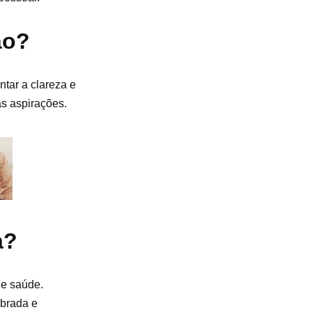
ão?
tar a clareza e
as aspirações.
a?
 e saúde.
ibrada e