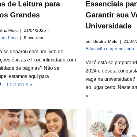
s de Leitura para
Essenciais par
ros Grandes
Garantir sua V
Universidade
triz Melo
21/04/2025
a em Foco
6 min read
por Beatriz Melo
21/04/
Educação e aprendizado
á se deparou com um livro de
ções épicas e ficou intimidado com
Você está se preparan
ntidade de páginas? Não se
2024 e deseja conquist
pe, estamos aqui para
vaga na universidade? 
r!…
Leia mais »
ao lugar certo! Neste a
»