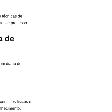
e técnicas de
 nesse processo.
a de
um diário de
ercícios físicos e
onhecimento.