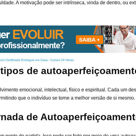
ade. A motivação pode ser intrínseca, vinda de dentro, ou ext
com Certificado Entregue em Casa
-
Cursos 24 Horas
 tipos de autoaperfeiçoamen
imento emocional, intelectual, físico e espiritual. Cada um de
permitindo que o indivíduo se torne a melhor versão de si mesmo.
rnada de Autoaperfeiçoamen
um ponto de partida. Isso pode ser feito por meio de uma autoav