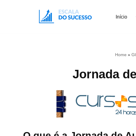
Início
Pular
para
o
conteúdo
Home
»
Gl
Jornada de
O que é a Jornada de A