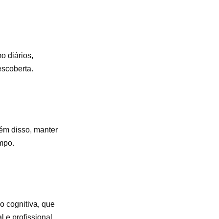
o diários,
escoberta.
lém disso, manter
mpo.
o cognitiva, que
 e profissional.