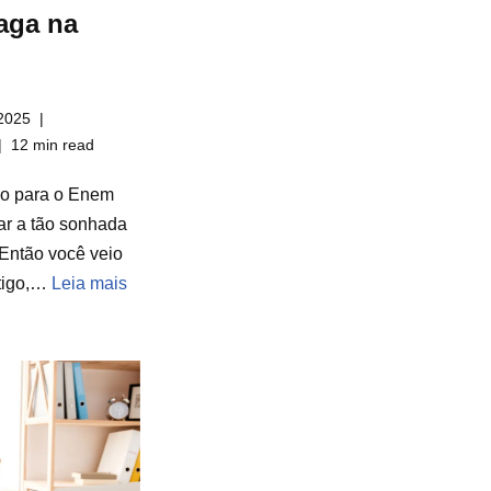
aga na
2025
12 min read
do para o Enem
ar a tão sonhada
Então você veio
rtigo,…
Leia mais