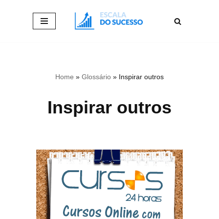
Pular
para
o
conteúdo
Home
»
Glossário
»
Inspirar outros
Inspirar outros