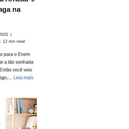
aga na
2025
12 min read
do para o Enem
ar a tão sonhada
Então você veio
rtigo,…
Leia mais