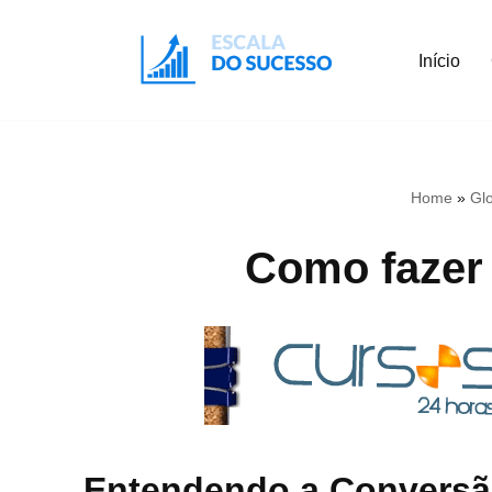
Início
Pular
para
o
conteúdo
Home
»
Glo
Como fazer
Entendendo a Conversã