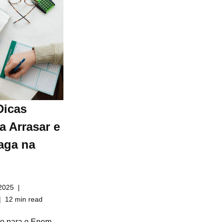
Dicas
a Arrasar e
aga na
2025
12 min read
do para o Enem