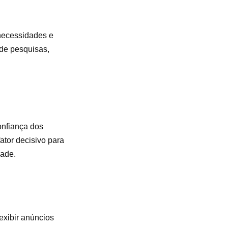
 necessidades e
 de pesquisas,
onfiança dos
ator decisivo para
dade.
exibir anúncios