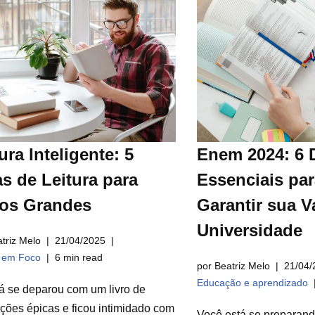
ura Inteligente: 5
Enem 2024: 6 
s de Leitura para
Essenciais par
ros Grandes
Garantir sua V
Universidade
triz Melo
21/04/2025
a em Foco
6 min read
por Beatriz Melo
21/04/
Educação e aprendizado
á se deparou com um livro de
ções épicas e ficou intimidado com
Você está se preparan