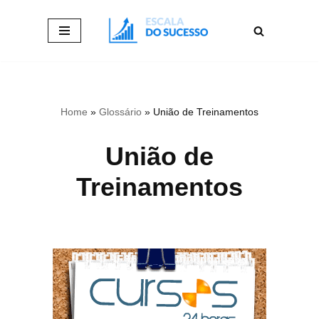
Pular
para
o
conteúdo
Home
»
Glossário
»
União de Treinamentos
União de
Treinamentos