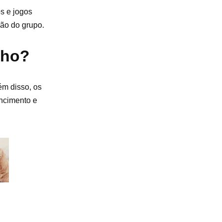
s e jogos
são do grupo.
lho?
ém disso, os
encimento e