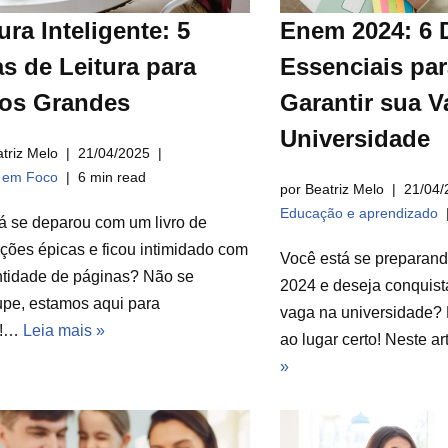
ura Inteligente: 5
Enem 2024: 6 
s de Leitura para
Essenciais par
ros Grandes
Garantir sua V
Universidade
triz Melo
21/04/2025
a em Foco
6 min read
por Beatriz Melo
21/04/
Educação e aprendizado
á se deparou com um livro de
ções épicas e ficou intimidado com
Você está se preparan
ntidade de páginas? Não se
2024 e deseja conquist
pe, estamos aqui para
vaga na universidade? 
r!…
Leia mais »
ao lugar certo! Neste a
»