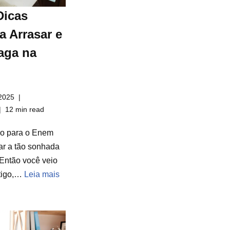
Dicas
a Arrasar e
aga na
2025
12 min read
do para o Enem
ar a tão sonhada
Então você veio
rtigo,…
Leia mais