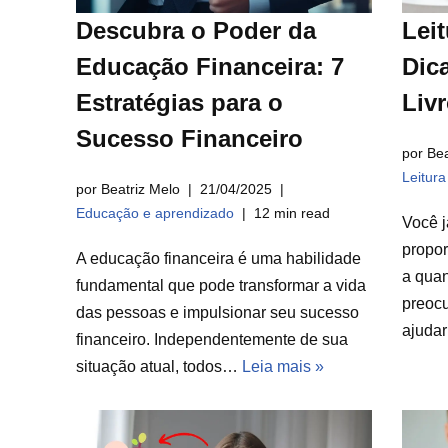
Descubra o Poder da
Leit
Educação Financeira: 7
Dica
Estratégias para o
Liv
Sucesso Financeiro
por Bea
Leitur
por Beatriz Melo
21/04/2025
Educação e aprendizado
12 min read
Você j
propor
A educação financeira é uma habilidade
a qua
fundamental que pode transformar a vida
preocu
das pessoas e impulsionar seu sucesso
ajuda
financeiro. Independentemente de sua
situação atual, todos…
Leia mais »