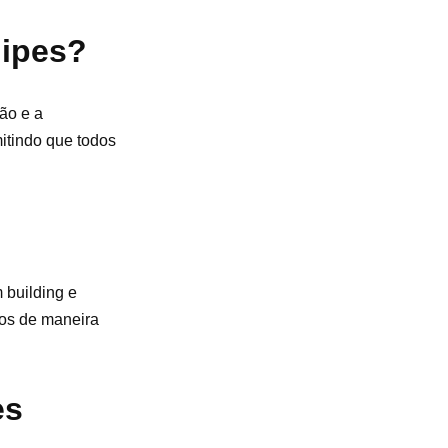
uipes?
ão e a
mitindo que todos
 building e
itos de maneira
es