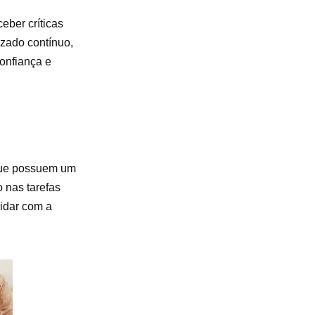
ber críticas
izado contínuo,
confiança e
 que possuem um
 nas tarefas
lidar com a