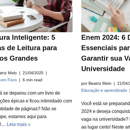
ura Inteligente: 5
Enem 2024: 6 
s de Leitura para
Essenciais par
ros Grandes
Garantir sua V
Universidade
triz Melo
21/04/2025
a em Foco
6 min read
por Beatriz Melo
21/04/
Educação e aprendizado
á se deparou com um livro de
ções épicas e ficou intimidado com
Você está se preparan
ntidade de páginas? Não se
2024 e deseja conquist
pe, estamos aqui para
vaga na universidade? 
r!…
Leia mais »
ao lugar certo! Neste a