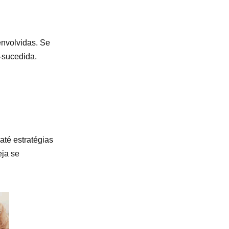
envolvidas. Se
-sucedida.
té estratégias
eja se