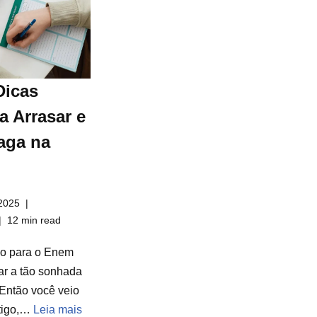
Dicas
a Arrasar e
aga na
2025
12 min read
do para o Enem
ar a tão sonhada
Então você veio
rtigo,…
Leia mais