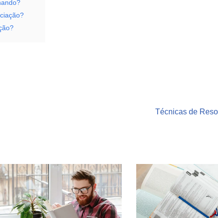
onando?
ciação?
ação?
Técnicas de Resol