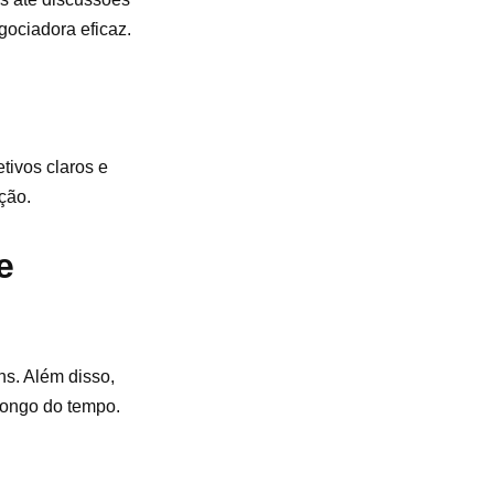
gociadora eficaz.
tivos claros e
ção.
e
ns. Além disso,
longo do tempo.