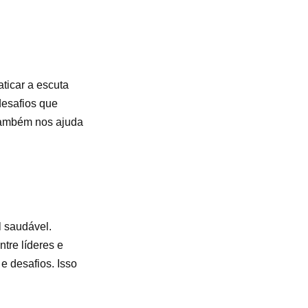
ticar a escuta
desafios que
 também nos ajuda
l saudável.
tre líderes e
e desafios. Isso