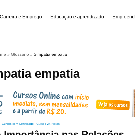
Carreira e Emprego
Educação e aprendizado
Empreend
ome
»
Glossário
»
Simpatia empatia
patia empatia
Cursos com Certificado
-
Cursos 24 Horas
a Importância nas Relações