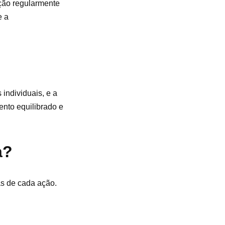
ação regularmente
e a
individuais, e a
ento equilibrado e
a?
as de cada ação.