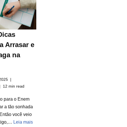
Dicas
a Arrasar e
aga na
2025
12 min read
do para o Enem
ar a tão sonhada
Então você veio
rtigo,…
Leia mais