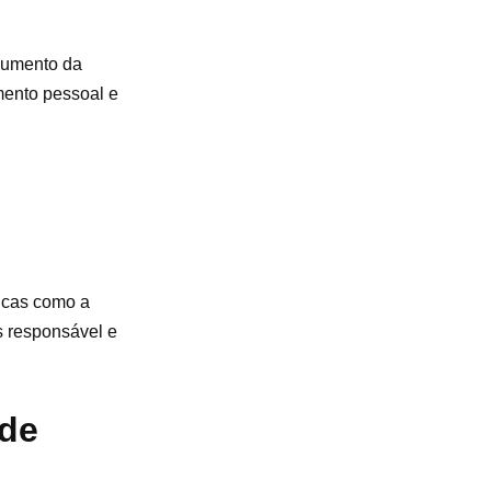
 aumento da
imento pessoal e
ticas como a
s responsável e
ade