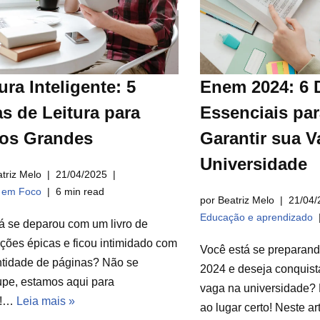
ura Inteligente: 5
Enem 2024: 6 
s de Leitura para
Essenciais par
ros Grandes
Garantir sua V
Universidade
triz Melo
21/04/2025
a em Foco
6 min read
por Beatriz Melo
21/04/
Educação e aprendizado
á se deparou com um livro de
ções épicas e ficou intimidado com
Você está se preparan
ntidade de páginas? Não se
2024 e deseja conquist
pe, estamos aqui para
vaga na universidade? 
r!…
Leia mais »
ao lugar certo! Neste a