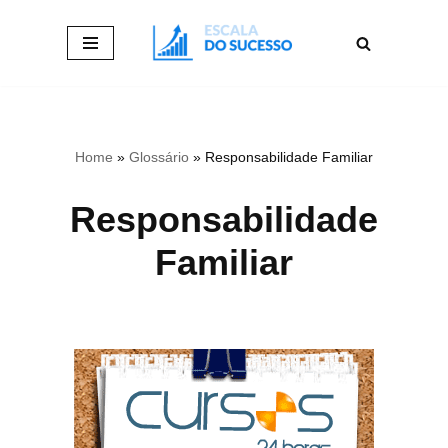
Pular
para
o
conteúdo
Home
»
Glossário
»
Responsabilidade Familiar
Responsabilidade
Familiar