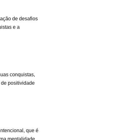
ração de desafios
istas e a
suas conquistas,
de positividade
intencional, que é
 uma mentalidade