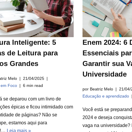
ura Inteligente: 5
Enem 2024: 6 
s de Leitura para
Essenciais par
ros Grandes
Garantir sua V
Universidade
triz Melo
21/04/2025
a em Foco
6 min read
por Beatriz Melo
21/04/
Educação e aprendizado
á se deparou com um livro de
ções épicas e ficou intimidado com
Você está se preparan
ntidade de páginas? Não se
2024 e deseja conquist
pe, estamos aqui para
vaga na universidade? 
r!…
Leia mais »