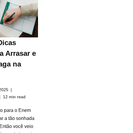
Dicas
a Arrasar e
aga na
2025
12 min read
do para o Enem
ar a tão sonhada
Então você veio