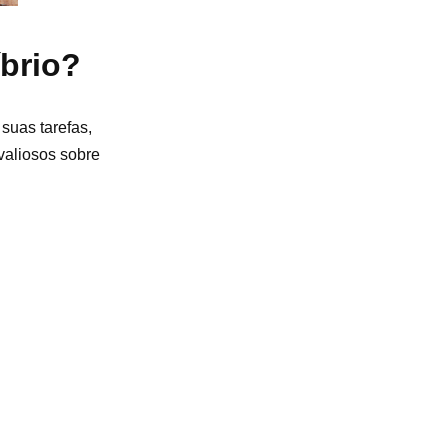
íbrio?
 suas tarefas,
valiosos sobre