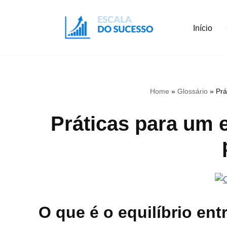
Início
Pular
para
o
conteúdo
Home
»
Glossário
»
Prá
Práticas para um e
O que é o equilíbrio ent