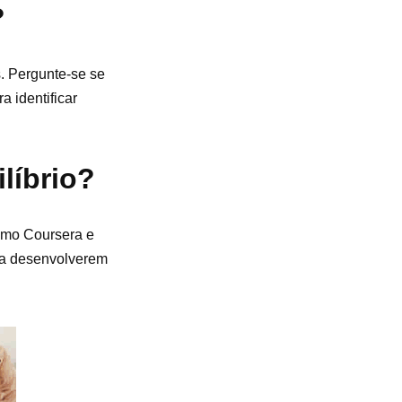
?
s. Pergunte-se se
a identificar
líbrio?
como Coursera e
 a desenvolverem