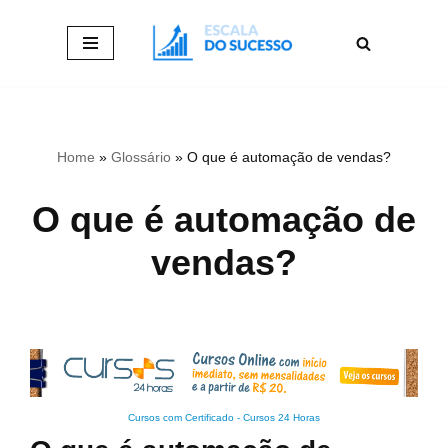
Pular
para
o
conteúdo
Home
»
Glossário
»
O que é automação de vendas?
O que é automação de
vendas?
Cursos com Certificado
-
Cursos 24 Horas