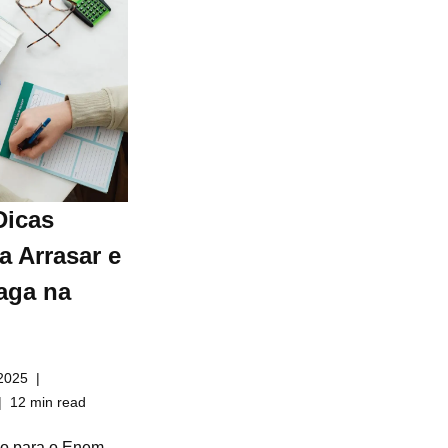
Dicas
a Arrasar e
aga na
2025
12 min read
do para o Enem