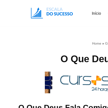
Início
Pular
para
o
conteúdo
Home
»
G
O Que Deu
O Que Deus Fala Comigo