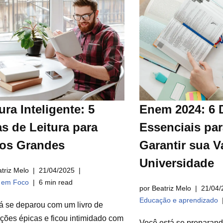
ura Inteligente: 5
Enem 2024: 6 
s de Leitura para
Essenciais par
ros Grandes
Garantir sua V
Universidade
triz Melo
21/04/2025
a em Foco
6 min read
por Beatriz Melo
21/04/
Educação e aprendizado
á se deparou com um livro de
ções épicas e ficou intimidado com
Você está se preparan