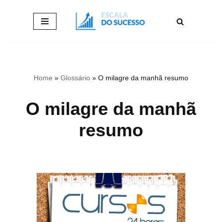
Pular
para
o
conteúdo
Home
»
Glossário
»
O milagre da manhã resumo
O milagre da manhã
resumo