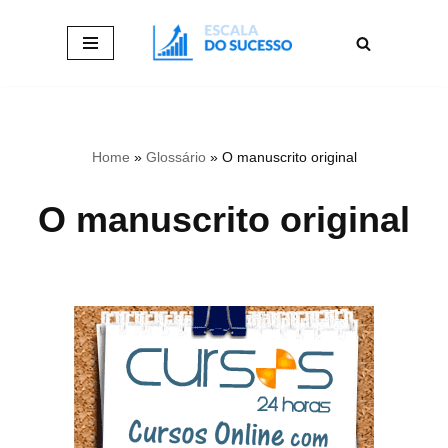
Pular
para
o
conteúdo
Home
»
Glossário
»
O manuscrito original
O manuscrito original