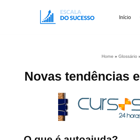
Início
Pular
para
o
conteúdo
Home
»
Glossário
Novas tendências e
O que é autoajuda?