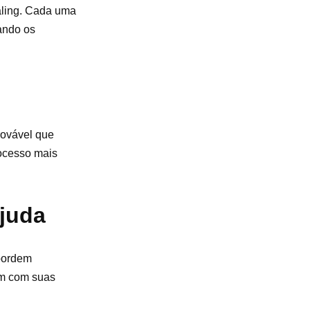
naling. Cada uma
ando os
provável que
rocesso mais
ajuda
abordem
em com suas