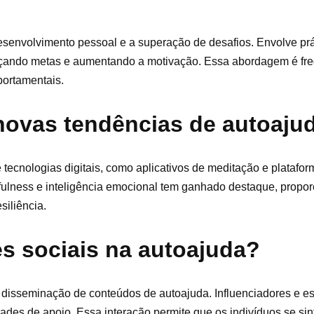
senvolvimento pessoal e a superação de desafios. Envolve prá
ançando metas e aumentando a motivação. Essa abordagem é f
portamentais.
 novas tendências de autoaju
tecnologias digitais, como aplicativos de meditação e platafo
ndfulness e inteligência emocional tem ganhado destaque, propo
siliência.
s sociais na autoajuda?
disseminação de conteúdos de autoajuda. Influenciadores e es
ades de apoio. Essa interação permite que os indivíduos se si