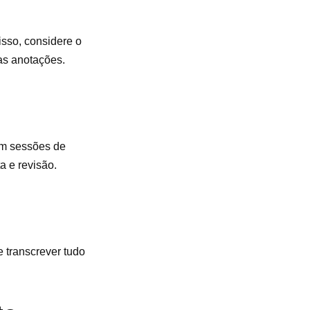
isso, considere o
as anotações.
em sessões de
 e revisão.
e transcrever tudo