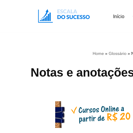
Início
Pular
para
o
conteúdo
Home
»
Glossário
»
Notas e anotações