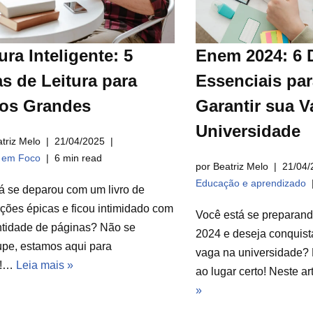
ura Inteligente: 5
Enem 2024: 6 
s de Leitura para
Essenciais par
ros Grandes
Garantir sua V
Universidade
triz Melo
21/04/2025
a em Foco
6 min read
por Beatriz Melo
21/04/
Educação e aprendizado
á se deparou com um livro de
ções épicas e ficou intimidado com
Você está se preparan
ntidade de páginas? Não se
2024 e deseja conquist
pe, estamos aqui para
vaga na universidade? 
r!…
Leia mais »
ao lugar certo! Neste a
»