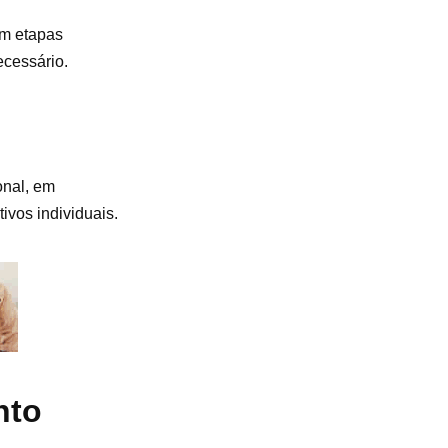
em etapas
cessário.
onal, em
vos individuais.
nto