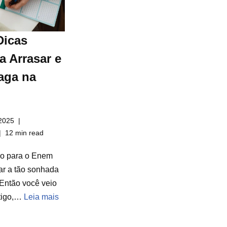
Dicas
a Arrasar e
aga na
2025
12 min read
do para o Enem
ar a tão sonhada
Então você veio
rtigo,…
Leia mais