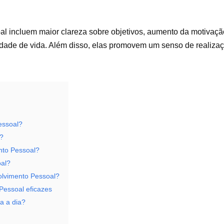
l incluem maior clareza sobre objetivos, aumento da motivaçã
dade de vida. Além disso, elas promovem um senso de realizaç
essoal?
l?
nto Pessoal?
oal?
olvimento Pessoal?
Pessoal eficazes
a a dia?