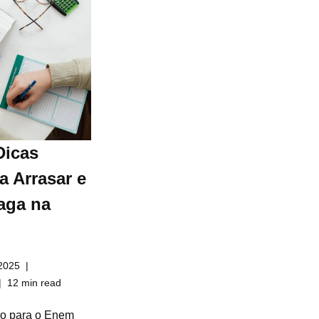
Dicas
a Arrasar e
aga na
2025
12 min read
do para o Enem