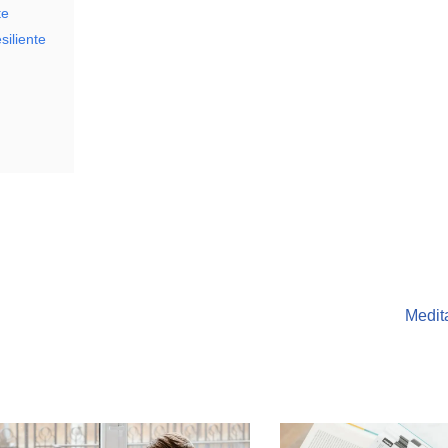
te
iliente
Medit