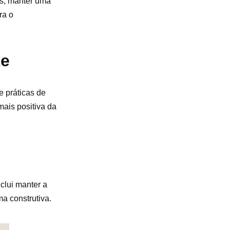
tas, manter uma
ra o
te
e práticas de
ais positiva da
nclui manter a
a construtiva.