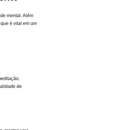
úde mental. Além
 que é vital em um
meditação,
talidade de