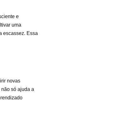
ciente e
ltivar uma
 a escassez. Essa
rir novas
 não só ajuda a
prendizado