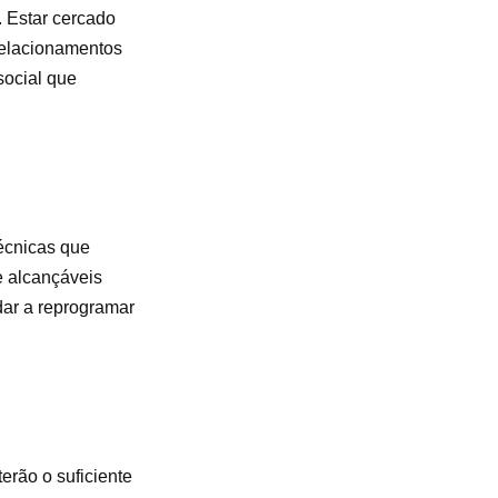
 Estar cercado
relacionamentos
social que
écnicas que
e alcançáveis
dar a reprogramar
erão o suficiente