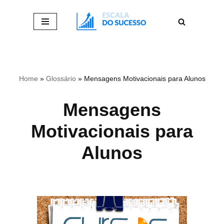
Pular
para
o
conteúdo
Home
»
Glossário
»
Mensagens Motivacionais para Alunos
Mensagens
Motivacionais para
Alunos