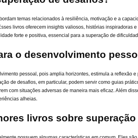
bordam temas relacionados à resiliência, motivação e a capaci
sses livros oferecem insights valiosos, histórias inspiradoras e
ade forte e positiva, essencial para a superação de dificuldad
para o desenvolvimento pesso
vimento pessoal, pois amplia horizontes, estimula a reflexão e
ação de desafios, em particular, podem servir como guias práti
em com situações adversas de maneira mais eficaz. Além disso,
iências alheias.
hores livros sobre superação
ralmente possuem algumas características em comum. Eles são 