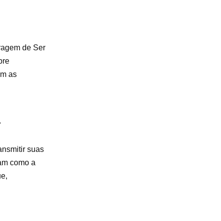
oragem de Ser
bre
om as
a
ansmitir suas
ram como a
e,