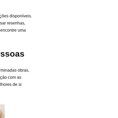
ções disponíveis.
isar resenhas,
ê encontre uma
essoas
erminadas obras,
cação com as
lhores de si