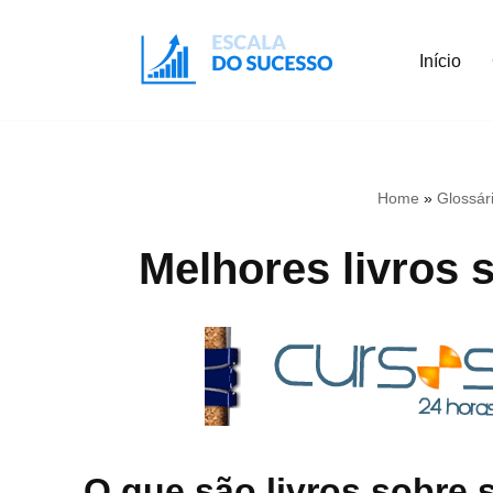
Início
Pular
para
o
conteúdo
Home
»
Glossár
Melhores livros 
O que são livros sobre