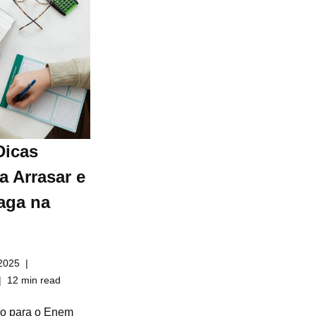
Dicas
a Arrasar e
aga na
2025
12 min read
do para o Enem