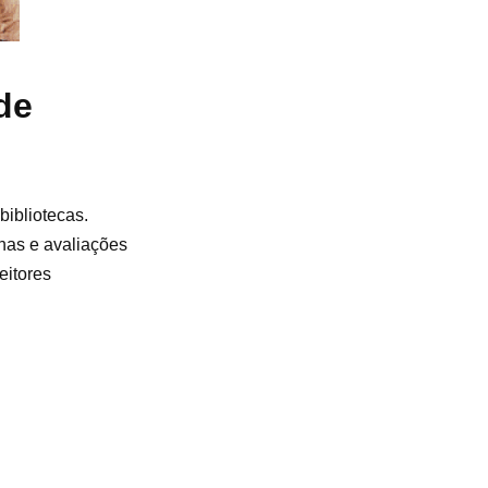
de
bibliotecas.
has e avaliações
eitores