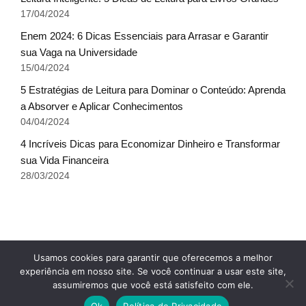
17/04/2024
Enem 2024: 6 Dicas Essenciais para Arrasar e Garantir
sua Vaga na Universidade
15/04/2024
5 Estratégias de Leitura para Dominar o Conteúdo: Aprenda
a Absorver e Aplicar Conhecimentos
04/04/2024
4 Incríveis Dicas para Economizar Dinheiro e Transformar
sua Vida Financeira
28/03/2024
Fale conosco
Glossário do Sucesso
x
Usamos cookies para garantir que oferecemos a melhor
Política de Privacidade
Sobre Nós
Termos de uso
experiência em nosso site. Se você continuar a usar este site,
assumiremos que você está satisfeito com ele.
© Escala do Sucesso - TODOS OS DIREITOS
Ok
Política de Privacidade