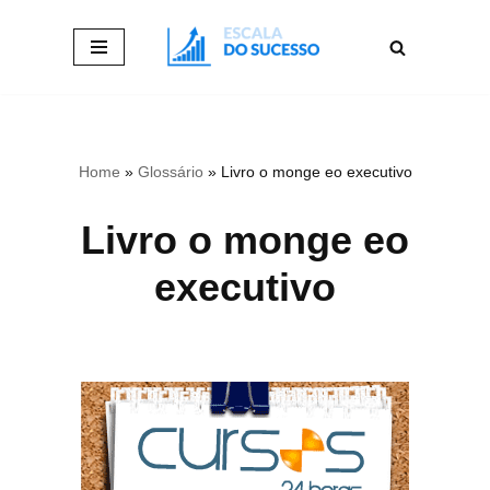
Pular
para
o
conteúdo
Home
»
Glossário
»
Livro o monge eo executivo
Livro o monge eo
executivo