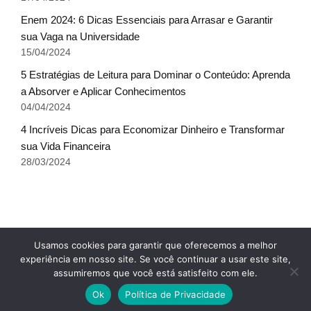
Enem 2024: 6 Dicas Essenciais para Arrasar e Garantir
sua Vaga na Universidade
15/04/2024
5 Estratégias de Leitura para Dominar o Conteúdo: Aprenda
a Absorver e Aplicar Conhecimentos
04/04/2024
4 Incríveis Dicas para Economizar Dinheiro e Transformar
sua Vida Financeira
28/03/2024
Fale conosco
Glossário do Sucesso
x
Usamos cookies para garantir que oferecemos a melhor
Política de Privacidade
Sobre Nós
Termos de uso
experiência em nosso site. Se você continuar a usar este site,
assumiremos que você está satisfeito com ele.
© Escala do Sucesso - TODOS OS DIREITOS
Ok
Política de Privacidade
RESERVADOS.
Cursos 24 Horas - Cursos Online com Certificado