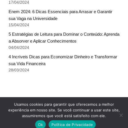
17/04/2024
Enem 2024: 6 Dicas Essenciais para Arrasar e Garantir
sua Vaga na Universidade
15/04/2024
5 Estratégias de Leitura para Dominar o Conteúdo: Aprenda
a Absorver e Aplicar Conhecimentos
04/04/2024
4 Incríveis Dicas para Economizar Dinheiro e Transformar
sua Vida Financeira
28/03/2024
Fale conosco
Glossário do Sucesso
x
Usamos cookies para garantir que oferecemos a melhor
Política de Privacidade
Sobre Nós
Termos de uso
experiência em nosso site. Se você continuar a usar este site,
assumiremos que você está satisfeito com ele.
© Escala do Sucesso - TODOS OS DIREITOS
Ok
Política de Privacidade
RESERVADOS.