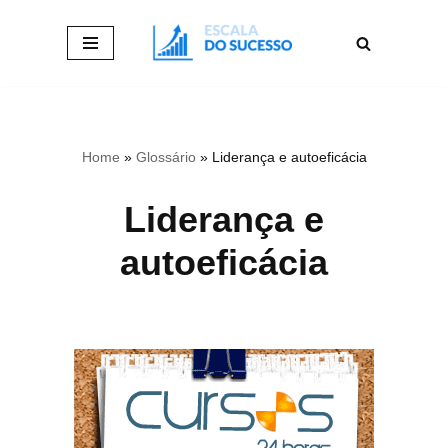
Pular
para
o
conteúdo
Home
»
Glossário
»
Liderança e autoeficácia
Liderança e
autoeficácia