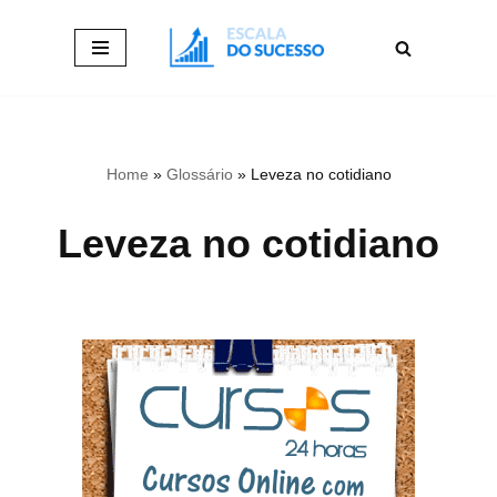
Pular
para
o
conteúdo
Home
»
Glossário
»
Leveza no cotidiano
Leveza no cotidiano