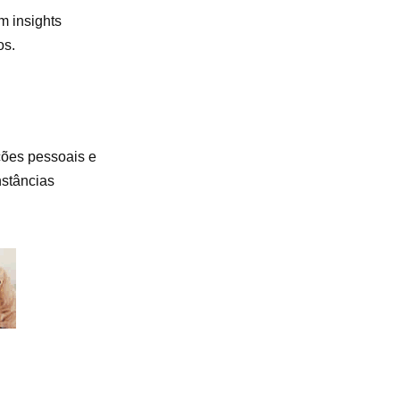
m insights
os.
ções pessoais e
nstâncias