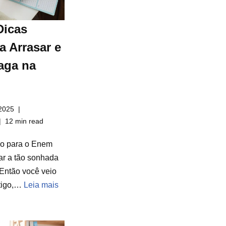
Dicas
a Arrasar e
aga na
2025
12 min read
do para o Enem
ar a tão sonhada
Então você veio
rtigo,…
Leia mais