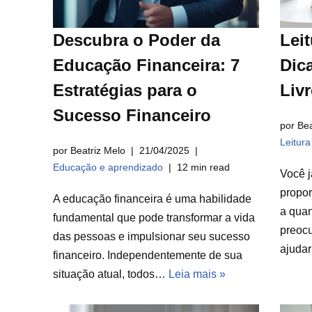
Descubra o Poder da
Leit
Educação Financeira: 7
Dica
Estratégias para o
Liv
Sucesso Financeiro
por Bea
Leitur
por Beatriz Melo
21/04/2025
Educação e aprendizado
12 min read
Você j
propor
A educação financeira é uma habilidade
a qua
fundamental que pode transformar a vida
preocu
das pessoas e impulsionar seu sucesso
ajuda
financeiro. Independentemente de sua
situação atual, todos…
Leia mais »