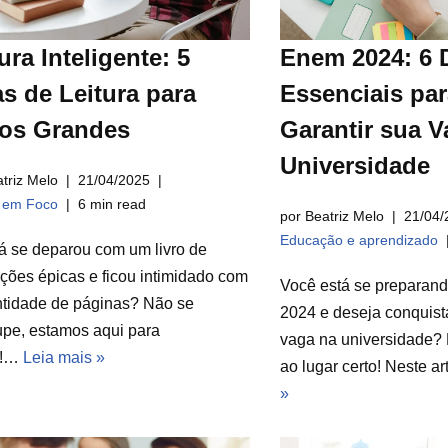
ura Inteligente: 5
Enem 2024: 6 
s de Leitura para
Essenciais par
ros Grandes
Garantir sua V
Universidade
triz Melo
21/04/2025
a em Foco
6 min read
por Beatriz Melo
21/04/
Educação e aprendizado
á se deparou com um livro de
ções épicas e ficou intimidado com
Você está se preparan
ntidade de páginas? Não se
2024 e deseja conquist
pe, estamos aqui para
vaga na universidade? 
r!…
Leia mais »
ao lugar certo! Neste a
»