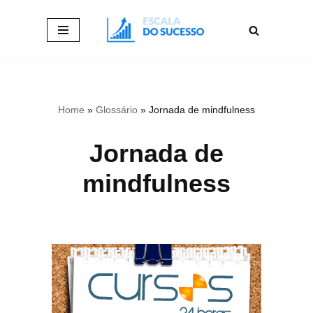
Pular
para
o
conteúdo
Home
»
Glossário
»
Jornada de mindfulness
Jornada de
mindfulness