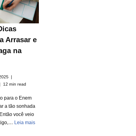
Dicas
a Arrasar e
aga na
2025
12 min read
do para o Enem
ar a tão sonhada
Então você veio
rtigo,…
Leia mais