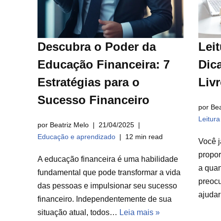
Descubra o Poder da
Leit
Educação Financeira: 7
Dica
Estratégias para o
Liv
Sucesso Financeiro
por Bea
Leitur
por Beatriz Melo
21/04/2025
Educação e aprendizado
12 min read
Você j
propor
A educação financeira é uma habilidade
a qua
fundamental que pode transformar a vida
preocu
das pessoas e impulsionar seu sucesso
ajuda
financeiro. Independentemente de sua
situação atual, todos…
Leia mais »