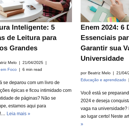
ura Inteligente: 5
Enem 2024: 6 
s de Leitura para
Essenciais par
ros Grandes
Garantir sua V
Universidade
triz Melo
21/04/2025
a em Foco
6 min read
por Beatriz Melo
21/04/
Educação e aprendizado
á se deparou com um livro de
ções épicas e ficou intimidado com
Você está se preparan
ntidade de páginas? Não se
2024 e deseja conquist
pe, estamos aqui para
vaga na universidade? 
r!…
Leia mais »
ao lugar certo! Neste a
»