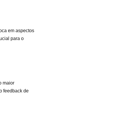
 foca em aspectos
ucial para o
o maior
 o feedback de