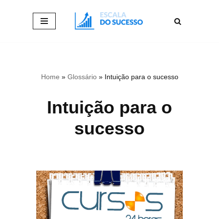
Pular
para
o
conteúdo
Home
»
Glossário
»
Intuição para o sucesso
Intuição para o
sucesso